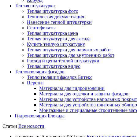
Корунд
Теплая штукатурка
Теплая штукатурка фото
Техническая документация
Нанесение теплой штукатурки
Сертификаты
Теплая штукатурка цена
Теплая штукатурка для фасада
Купить теплую штукатурку
Теплая штукатурка для наружных работ
Теплая штукатурка для внутренних работ
Расход и цены теплой штукатурки
Теплая штукатурка видео
Теплоизоляция фасадов
Теплоизоляция фасадов Битекс
Церезит
Материалы для гидроизоляции
Материалы для отделки и защиты фасадов
Материалы для устройства напольных покры
Материалы для устройства плиточных облиц
Монтажные и специальные строительные мат
Гидроизоляция Блокада
Статьи
Все новости
строительный материал ХХI века
Все о стекломагниевом