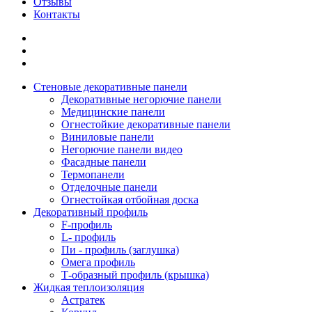
Отзывы
Контакты
Стеновые декоративные панели
Декоративные негорючие панели
Медицинские панели
Огнестойкие декоративные панели
Виниловые панели
Негорючие панели видео
Фасадные панели
Термопанели
Отделочные панели
Огнестойкая отбойная доска
Декоративный профиль
F-профиль
L- профиль
Пи - профиль (заглушка)
Омега профиль
Т-образный профиль (крышка)
Жидкая теплоизоляция
Астратек